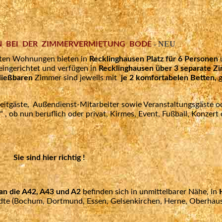
- NEU
 BEI DER ZIMMERVERMIETUNG BODE
teten Wohnungen bieten in
Recklinghausen Platz für 6 Personen
eingerichtet und verfügen in
Recklinghausen über 3 separate 
ließbaren
Zimmer sind jeweils mit
je 2 komfortabelen Betten,
eitgäste,
Außendienst-Mitarbeiter sowie Veranstaltungsgäste o
 , ob nun beruflich oder privat, Kirmes, Event, Fußball, Konzert 
Sie sind hier richtig !
an die A42, A43 und A2
befinden sich in unmittelbarer Nähe, in
ädte (Bochum, Dortmund, Essen, Gelsenkirchen, Herne, Oberhau