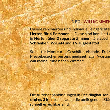
NEU -
WILLKOMMEN
Unsere renovierten und individuell eingerich
Herten für 4 Personen
. Diese sind komplett 
in
Herten über 2 separate Zimmer
. Die
absch
Schränken, W-LAN
und
TV
ausgestattet.
Somit für Monteure, Geschäftsreisende, Freiz
Messebesucher
bestens geeignet.
Egal "warum"
will meine Ruhe haben Zimmer" ,
Die Autobahnanbindungen In
Recklinghausen 
sind es 3 km
, so das auch die umliegenden St
schnell erreichbar sind.