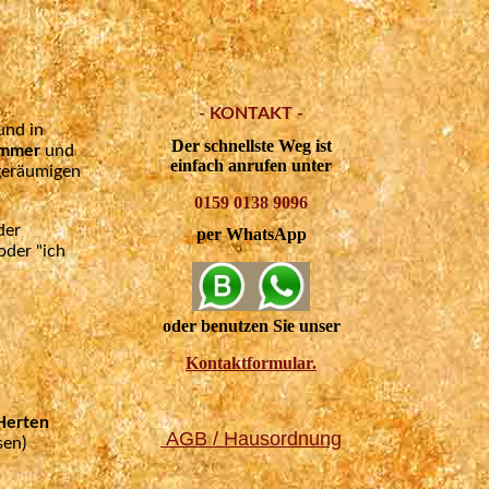
- KONTAKT -
und in
Der schnellste Weg ist
Zimmer
und
einfach anrufen unter
geräumigen
0159 0138 9096
der
per WhatsApp
oder "ich
oder benutzen Sie unser
Kontaktformular.
Herten
AGB / Hausordnung
sen)